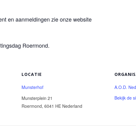
ent en aanmeldingen zie onze website
etingsdag Roermond.
LOCATIE
ORGANI
Munsterhof
A.O.D. Ned
Bekijk de s
Munsterplein 21
Roermond
,
6041 HE
Nederland