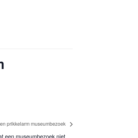
m
een prikkelarm museumbezoek
 dat een museumbezoek niet