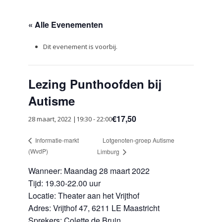
« Alle Evenementen
Dit evenement is voorbij.
Lezing Punthoofden bij
Autisme
€17,50
28 maart, 2022 |19:30
-
22:00
Lotgenoten-groep Autisme
Informatie-markt
(WvdP)
Limburg
Wanneer: Maandag 28 maart 2022
Tijd: 19.30-22.00 uur
Locatie: Theater aan het Vrijthof
Adres: Vrijthof 47, 6211 LE Maastricht
Sprekers: Colette de Bruin