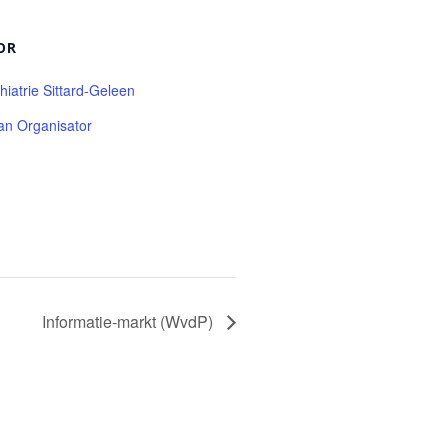
OR
iatrie Sittard-Geleen
van Organisator
Informatie-markt (WvdP)