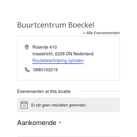
Buurtcentrum Boeckel
« Alle Evenementen
Adres
Roserije 410
maastricht
,
6228 DN
Nederland
Routebeschrijving ophalen
Telefoon
0880102219
Evenementen at this locatie
Er zijn geen resultaten gevonden.
Bericht
Aankomende
Selecteer
een