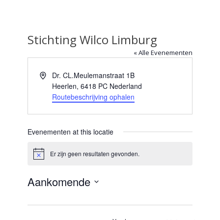
Stichting Wilco Limburg
« Alle Evenementen
Adres
Dr. CL.Meulemanstraat 1B
Heerlen
,
6418 PC
Nederland
Routebeschrijving ophalen
Evenementen at this locatie
Er zijn geen resultaten gevonden.
Bericht
Aankomende
Selecteer
een
datum.