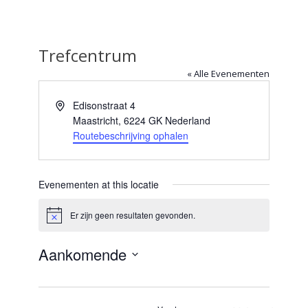
Trefcentrum
« Alle Evenementen
Adres
Edisonstraat 4
Maastricht
,
6224 GK
Nederland
Routebeschrijving ophalen
Evenementen at this locatie
Er zijn geen resultaten gevonden.
Bericht
Aankomende
Selecteer
een
datum.