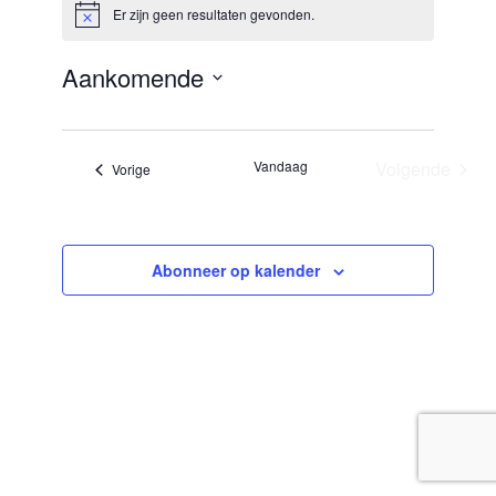
Er zijn geen resultaten gevonden.
Bericht
Aankomende
Selecteer
een
datum.
Vandaag
Volgende
Evenementen
Vorige
Evenemen
Abonneer op kalender