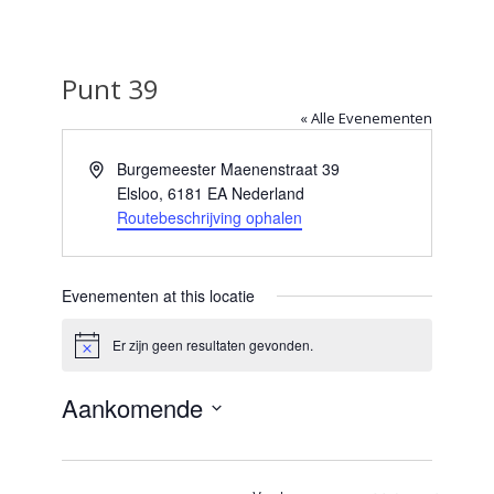
Punt 39
« Alle Evenementen
Adres
Burgemeester Maenenstraat 39
Elsloo
,
6181 EA
Nederland
Routebeschrijving ophalen
Evenementen at this locatie
Er zijn geen resultaten gevonden.
Bericht
Aankomende
Selecteer
een
datum.