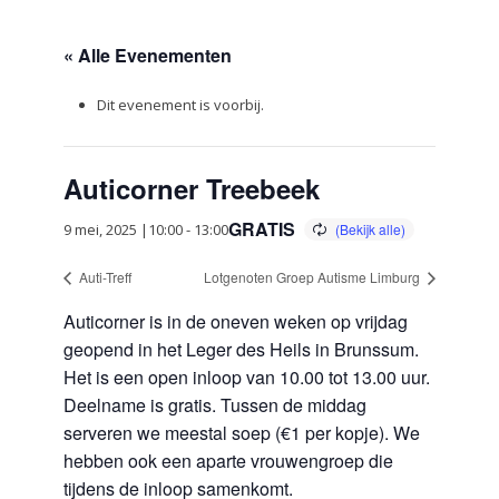
« Alle Evenementen
Dit evenement is voorbij.
Auticorner Treebeek
GRATIS
9 mei, 2025 |10:00
-
13:00
Auti-Treff
Lotgenoten Groep Autisme Limburg
Auticorner is in de oneven weken op vrijdag
geopend in het Leger des Heils in Brunssum.
Het is een open inloop van 10.00 tot 13.00 uur.
Deelname is gratis. Tussen de middag
serveren we meestal soep (€1 per kopje). We
hebben ook een aparte vrouwengroep die
tijdens de inloop samenkomt.