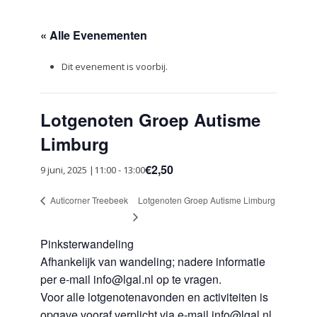
« Alle Evenementen
Dit evenement is voorbij.
Lotgenoten Groep Autisme
Limburg
€2,50
9 juni, 2025 |11:00
-
13:00
Lotgenoten Groep Autisme Limburg
Auticorner Treebeek
Pinksterwandeling
Afhankelijk van wandeling; nadere informatie
per e-mail info@lgal.nl op te vragen.
Voor alle lotgenotenavonden en activiteiten is
opgave vooraf verplicht via e-mail info@lgal.nl.