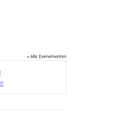
« Alle Evenementen
l
nl/