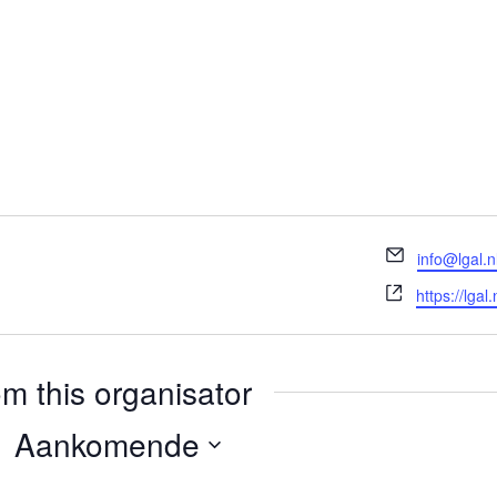
E-
info@lgal.n
mail
Website
https://lgal.
 this organisator
Aankomende
Selecteer