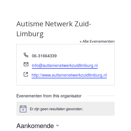
Autisme Netwerk Zuid-
Limburg
« Alle Evenementen
Telefoon
06-31664339
E-
info@autismenetwerkzuidlimburg.nl
mail
Website
http://www.autismenetwerkzuidlimburg.nl
Evenementen from this organisator
Er zijn geen resultaten gevonden.
Bericht
Aankomende