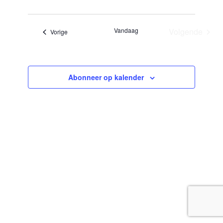
Selecteer
een
datum.
Vandaag
Volgende
Evenementen
Vorige
Evenemen
Abonneer op kalender