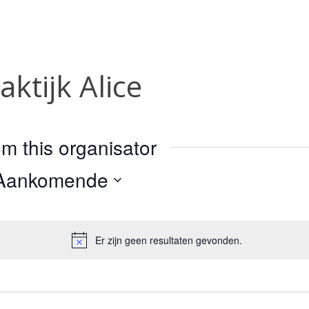
ktijk Alice
 this organisator
Aankomende
electeer
en
atum.
Er zijn geen resultaten gevonden.
Bericht