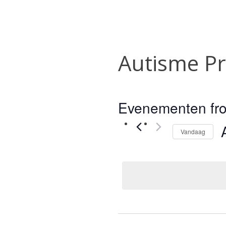
Autisme Pra
Evenementen from
Vandaag
S
e
d