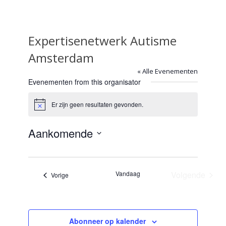
Expertisenetwerk Autisme
Amsterdam
« Alle Evenementen
Evenementen from this organisator
Er zijn geen resultaten gevonden.
Bericht
Aankomende
Selecteer
een
datum.
Vandaag
Volgende
Evenementen
Vorige
Evenemen
Abonneer op kalender