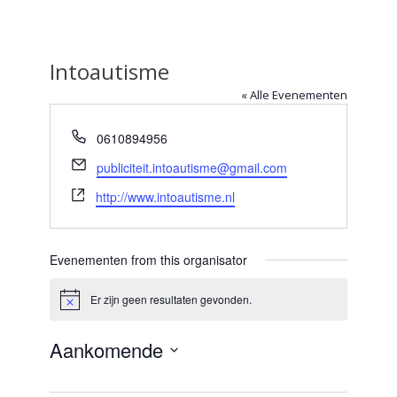
Intoautisme
« Alle Evenementen
Telefoon
0610894956
E-
publiciteit.intoautisme@gmail.com
mail
Website
http://www.intoautisme.nl
Evenementen from this organisator
Er zijn geen resultaten gevonden.
Bericht
Aankomende
Selecteer
een