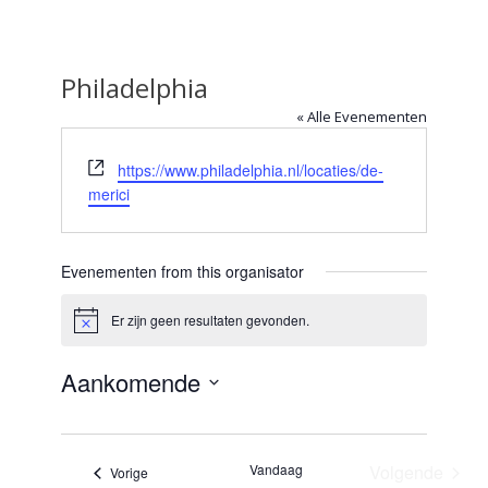
Philadelphia
« Alle Evenementen
Website
https://www.philadelphia.nl/locaties/de-
merici
Evenementen from this organisator
Er zijn geen resultaten gevonden.
Bericht
Aankomende
Selecteer
een
datum.
Vandaag
Volgende
Evenementen
Vorige