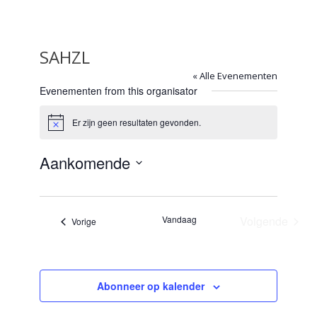
SAHZL
« Alle Evenementen
Evenementen from this organisator
Er zijn geen resultaten gevonden.
Bericht
Aankomende
Selecteer
een
datum.
Vandaag
Volgende
Evenementen
Vorige
Evenemen
Abonneer op kalender