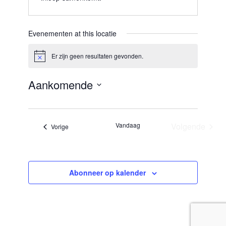
Evenementen at this locatie
Er zijn geen resultaten gevonden.
Bericht
Aankomende
Selecteer
een
datum.
Vandaag
Volgende
Evenementen
Vorige
Evenemen
Abonneer op kalender