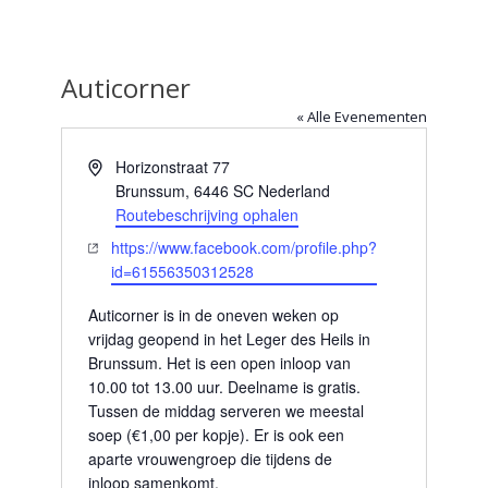
Auticorner
« Alle Evenementen
Adres
Horizonstraat 77
Brunssum
,
6446 SC
Nederland
Routebeschrijving ophalen
Website
https://www.facebook.com/profile.php?
id=61556350312528
Auticorner is in de oneven weken op
vrijdag geopend in het Leger des Heils in
Brunssum. Het is een open inloop van
10.00 tot 13.00 uur. Deelname is gratis.
Tussen de middag serveren we meestal
soep (€1,00 per kopje). Er is ook een
aparte vrouwengroep die tijdens de
inloop samenkomt.