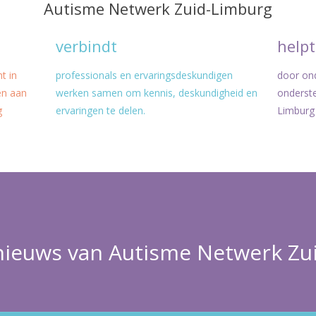
Autisme Netwerk Zuid-Limburg
verbindt
help
t in
professionals en ervaringsdeskundigen
door ond
en aan
werken samen om kennis, deskundigheid en
onderst
g
ervaringen te delen.
Limburg 
 nieuws van Autisme Netwerk Zu